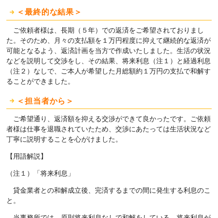
＜最終的な結果＞
ご依頼者様は、長期（５年）での返済をご希望されておりまし
た。そのため、月々の支払額を１万円程度に抑えて継続的な返済が
可能となるよう、返済計画を当方で作成いたしました。生活の状況
などを説明して交渉をし、その結果、将来利息（注１）と経過利息
（注２）なしで、ご本人が希望した月総額約１万円の支払で和解す
ることができました。
＜担当者から＞
ご希望通り、返済額を抑える交渉ができて良かったです。ご依頼
者様は仕事を退職されていたため、交渉にあたっては生活状況など
丁寧に説明することを心がけました。
【用語解説】
（注１）「将来利息」
貸金業者との和解成立後、完済するまでの間に発生する利息のこ
と。
当事務所では、原則将来利息なしで和解をしている。将来利息が