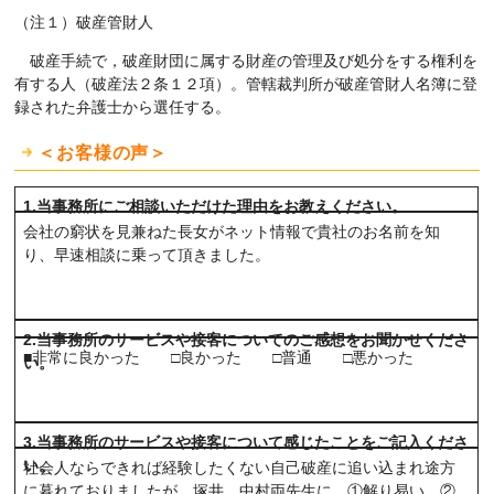
（注１）破産管財人
破産手続で，破産財団に属する財産の管理及び処分をする権利を
有する人（破産法２条１２項）。管轄裁判所が破産管財人名簿に登
録された弁護士から選任する。
＜お客様の声＞
1.当事務所にご相談いただけた理由をお教えください。
会社の窮状を見兼ねた長女がネット情報で貴社のお名前を知
り、早速相談に乗って頂きました。
2.当事務所のサービスや接客についてのご感想をお聞かせくださ
■非常に良かった □良かった □普通 □悪かった
い。
3.当事務所のサービスや接客について感じたことをご記入くださ
い。
社会人ならできれば経験したくない自己破産に追い込まれ途方
に暮れておりましたが、塚井、中村両先生に、①解り易い、②