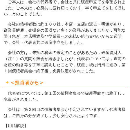
ご本人は，会社の代表者で，会社と共に破産申立てを希望されま
した。ご本人は，心身共に疲れ切っており，早く申立てをしてほし
い，とのことでした。
会社の債権者数は約１００社，本店・支店の退去・明渡があり，
従業員解雇，売掛金の回収など多くの業務がありましたが，可能な
限り急ぎ，本店明渡及び従業員への未払い給与支払いから２週間
で，会社・代表者共に破産申立をしました。
会社の方は，未払の税金の確定のことがあるため，破産管財人
（注１）の質問や照会が続きましたが，代表者については，直前の
財産の動き等を丁寧に説明したことで，破産手続は円滑に進み，第
１回債権者集会の終了後，免責決定がされました。
＜担当者から＞
代表者については，第１回の債権者集会で破産手続きは終了し，
免責がされました。
会社は，第２回目の債権者集会が予定されていますが，代表者様
は，ご自身の分が終了し，少し安心されたようです。
【用語解説】