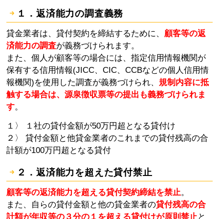
１．返済能力の調査義務
貸金業者は、貸付契約を締結するために、
顧客等の返
済能力の調査
が義務づけられます。
また、個人が顧客等の場合には、指定信用情報機関が
保有する信用情報(JICC、CIC、CCBなどの個人信用情
報機関)を使用した調査が義務づけられ、
規制内容に抵
触する場合は、源泉徴収票等の提出も義務づけられま
す
。
１〉 １社の貸付金額が50万円超となる貸付け
２〉 貸付金額と他貸金業者のこれまでの貸付残高の合
計額が100万円超となる貸付
２．返済能力を超えた貸付禁止
顧客等の返済能力を超える貸付契約締結を禁止
。
また、自らの貸付金額と他の貸金業者の
貸付残高の合
計額が年収等の３分の１を超える貸付けが原則禁止
と