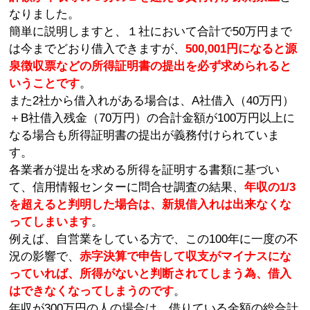
なりました。
簡単に説明しますと、１社において合計で50万円まで
は今までどおり借入できますが、
500,001円になると源
泉徴収票などの所得証明書の提出を必ず求められると
いうことです
。
また2社から借入れがある場合は、A社借入（40万円）
＋B社借入残金（70万円）の合計金額が100万円以上に
なる場合も所得証明書の提出が義務付けられていま
す。
各業者が提出を求める所得を証明する書類に基づい
て、信用情報センターに問合せ調査の結果、
年収の1/3
を超えると判明した場合は、新規借入れは出来なくな
ってしまいます
。
例えば、自営業をしている方で、この100年に一度の不
況の影響で、
赤字決算で申告して収支がマイナスにな
っていれば、所得がないと判断されてしまう為、借入
はできなくなってしまうのです
。
年収が300万円の人の場合は、借りている金額の総合計