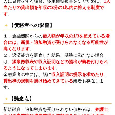
人に貸付をする場合、多重債務被害を防ぐために、
1人
当たりの貸出額を年収の3分の1以内に抑える制度で
す
。
【債務者への影響】
１．金融機関からの
借入額が年収の1/3を超えている場
合には、新規・追加融資が受けられなくなる可能性が
高くなります
。
２．返済能力を調査した結果、基準に満たない場合
は、
源泉徴収表や収入証明などの提出が義務付けられ
るようになってしまいます
。
金融業者の中には、既に
収入証明の提示を求めたり
、
貸出枠の規制を掛け始めてきている
業者も存在しま
す。
【懸念点】
新規融資・追加融資を受けられない債務者は、
弁護士