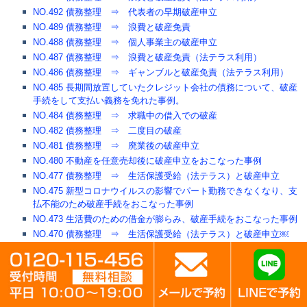
NO.492 債務整理 ⇒ 代表者の早期破産申立
NO.489 債務整理 ⇒ 浪費と破産免責
NO.488 債務整理 ⇒ 個人事業主の破産申立
NO.487 債務整理 ⇒ 浪費と破産免責（法テラス利用）
NO.486 債務整理 ⇒ ギャンブルと破産免責（法テラス利用）
NO.485 長期間放置していたクレジット会社の債務について、破産
手続をして支払い義務を免れた事例。
NO.484 債務整理 ⇒ 求職中の借入での破産
NO.482 債務整理 ⇒ 二度目の破産
NO.481 債務整理 ⇒ 廃業後の破産申立
NO.480 不動産を任意売却後に破産申立をおこなった事例
NO.477 債務整理 ⇒ 生活保護受給（法テラス）と破産申立
NO.475 新型コロナウイルスの影響でパート勤務できなくなり、支
払不能のため破産手続をおこなった事例
NO.473 生活費のための借金が膨らみ、破産手続をおこなった事例
NO.470 債務整理 ⇒ 生活保護受給（法テラス）と破産申立￼
NO.469 債務整理 ⇒ 生活保護受給（法テラス）と破産申立
NO.464 債務整理 ⇒ 廃業後の破産申立
NO.463 債務整理 ⇒ 生活保護受給（法テラス）と破産申立
NO.462 不動産を任意売却後に破産申立をおこなった事例