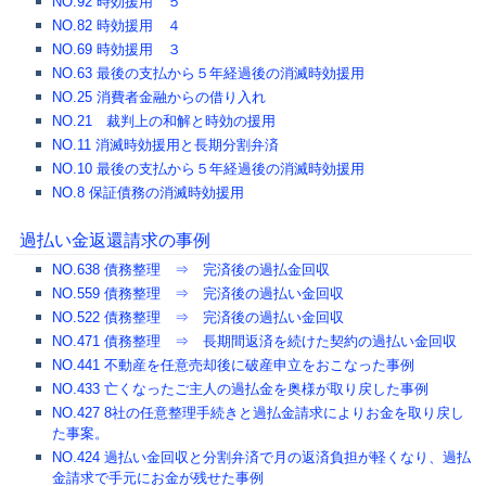
NO.92 時効援用 ５
NO.82 時効援用 ４
NO.69 時効援用 ３
NO.63 最後の支払から５年経過後の消滅時効援用
NO.25 消費者金融からの借り入れ
NO.21 裁判上の和解と時効の援用
NO.11 消滅時効援用と長期分割弁済
NO.10 最後の支払から５年経過後の消滅時効援用
NO.8 保証債務の消滅時効援用
過払い金返還請求の事例
NO.638 債務整理 ⇒ 完済後の過払金回収
NO.559 債務整理 ⇒ 完済後の過払い金回収
NO.522 債務整理 ⇒ 完済後の過払い金回収
NO.471 債務整理 ⇒ 長期間返済を続けた契約の過払い金回収
NO.441 不動産を任意売却後に破産申立をおこなった事例
NO.433 亡くなったご主人の過払金を奥様が取り戻した事例
NO.427 8社の任意整理手続きと過払金請求によりお金を取り戻し
た事案。
NO.424 過払い金回収と分割弁済で月の返済負担が軽くなり、過払
金請求で手元にお金が残せた事例