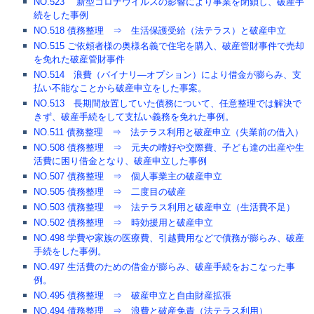
NO.523 新型コロナウイルスの影響により事業を閉鎖し、破産手
続をした事例
NO.518 債務整理 ⇒ 生活保護受給（法テラス）と破産申立
NO.515 ご依頼者様の奥様名義で住宅を購入、破産管財事件で売却
を免れた破産管財事件
NO.514 浪費（バイナリ―オプション）により借金が膨らみ、支
払い不能なことから破産申立をした事案。
NO.513 長期間放置していた債務について、任意整理では解決で
きず、破産手続をして支払い義務を免れた事例。
NO.511 債務整理 ⇒ 法テラス利用と破産申立（失業前の借入）
NO.508 債務整理 ⇒ 元夫の嗜好や交際費、子ども達の出産や生
活費に困り借金となり、破産申立した事例
NO.507 債務整理 ⇒ 個人事業主の破産申立
NO.505 債務整理 ⇒ 二度目の破産
NO.503 債務整理 ⇒ 法テラス利用と破産申立（生活費不足）
NO.502 債務整理 ⇒ 時効援用と破産申立
NO.498 学費や家族の医療費、引越費用などで債務が膨らみ、破産
手続をした事例。
NO.497 生活費のための借金が膨らみ、破産手続をおこなった事
例。
NO.495 債務整理 ⇒ 破産申立と自由財産拡張
NO.494 債務整理 ⇒ 浪費と破産免責（法テラス利用）