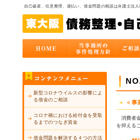
自己破産、任意整理、過払い、借金問題の相談は弁護士法人
N
新型コロナウイルスの影響によ
る借金のご相談
＜事
コロナ禍における給付金を受取
消費者金
るまでのつなぎ資金
を抑える
借金問題を解決する４つの方法