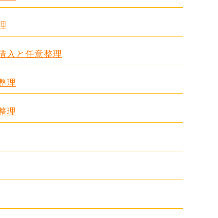
理
る借入と任意整理
整理
整理