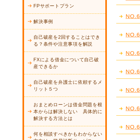
FPサポートプラン
NO
解決事例
NO
自己破産を2回することはでき
る？条件や注意事項を解説
NO
FXによる借金について自己破
産できるか
NO
自己破産を弁護士に依頼するメ
リット５つ
NO
おまとめローンは借金問題を根
NO
本からは解決しない 具体的に
解決する方法とは
NO
何を相談すべきかもわからない