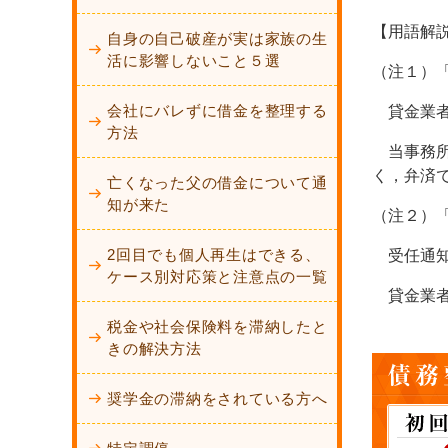
【用語解
自身の自己破産が実は家族の生
活に影響しないこと５選
（注１）
会社にバレずに借金を整理する
貸金業者
方法
当事務所
く，弁済
亡くなった父の借金について通
知が来た
（注２）
2回目でも個人再生はできる、
受任通知
ケース別対応策と注意点の一覧
貸金業者
税金や社会保険料を滞納したと
きの解決方法
奨学金の滞納をされている方へ