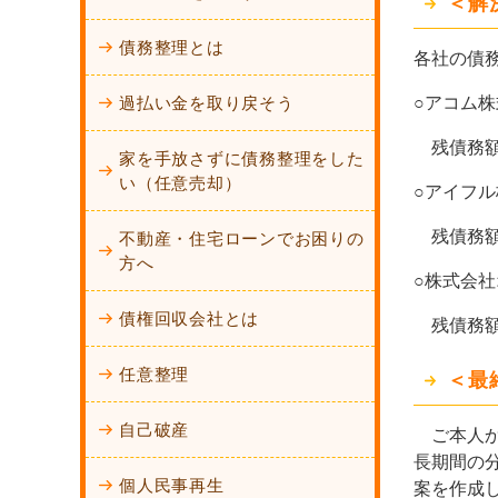
＜解
債務整理とは
各社の債
過払い金を取り戻そう
○アコム
残債務額
家を手放さずに債務整理をした
い（任意売却）
○アイフ
残債務額
不動産・住宅ローンでお困りの
方へ
○株式会
債権回収会社とは
残債務額
任意整理
＜最
自己破産
ご本人か
長期間の
個人民事再生
案を作成