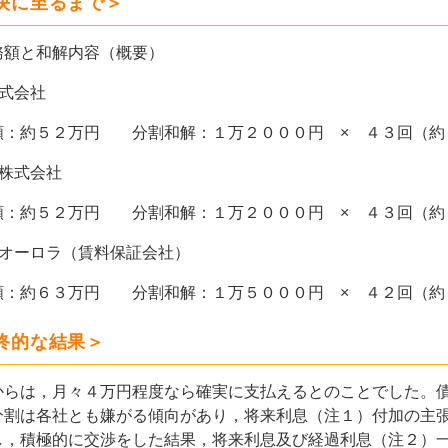
決に至るまで＞
務額と和解内容（概要）
株式会社
：約５２万円 分割和解：１万２０００円 × ４３回（約
ル株式会社
：約５２万円 分割和解：１万２０００円 × ４３回（約
社オーロラ（賃料保証会社）
：約６３万円 分割和解：１万５０００円 × ４２回（約
終的な結果＞
らは，月々４万円程度なら確実に支払えるとのことでした。債
分割は各社とも嫌がる傾向があり，将来利息（注１）付加の主
し，積極的に交渉をした結果，将来利息及び経過利息（注２）