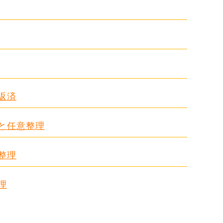
返済
ドと任意整理
整理
理