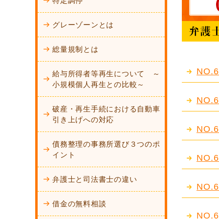
特定調停
グレーゾーンとは
総量規制とは
NO
給与所得者等再生について ～
小規模個人再生との比較～
NO
破産・再生手続における自動車
引き上げへの対応
NO
債務整理の事務所選び３つのポ
イント
NO
弁護士と司法書士の違い
NO
借金の無料相談
NO