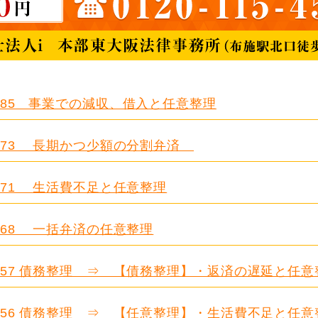
.685 事業での減収、借入と任意整理
.673 長期かつ少額の分割弁済
.671 生活費不足と任意整理
.668 一括弁済の任意整理
.657 債務整理 ⇒ 【債務整理】・返済の遅延と任意
.656 債務整理 ⇒ 【任意整理】・生活費不足と任意