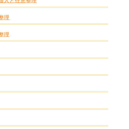
る借入と任意整理
整理
整理