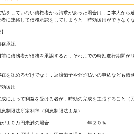
払をしていない債権者から請求があった場合は，ご本人から連
権者に連絡して債務承認をしてしまうと，時効援用ができなく
説】
債務承認
前に債務者が債務を承認すると，それまでの時効進行期間がリ
。
在を認めるだけでなく，返済猶予や分割払いの申込なども債
時効援用
成によって利益を受ける者が，時効の完成を主張すること（
利息制限法所定利率（利息制限法１条）
額が１０万円未満の場合 年２０％