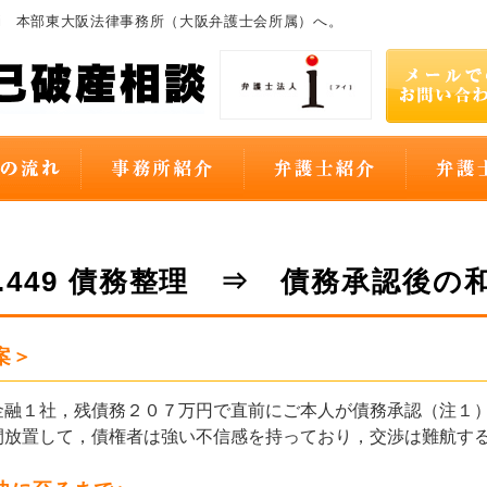
i 本部東大阪法律事務所（大阪弁護士会所属）へ。
O.449 債務整理 ⇒ 債務承認後の
案＞
融１社，残債務２０７万円で直前にご本人が債務承認（注１）
間放置して，債権者は強い不信感を持っており，交渉は難航す