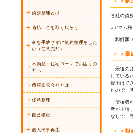
＜解
債務整理とは
各社の債
過払い金を取り戻そう
○アコム
和解額２
家を手放さずに債務整理をした
い（任意売却）
＜最
不動産・住宅ローンでお困りの
最後の弁
方へ
している
援用はで
債権回収会社とは
たので，
任意整理
債権者か
者が主張
自己破産
なしで，
個人民事再生
＜担