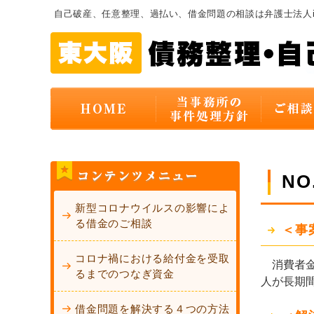
自己破産、任意整理、過払い、借金問題の相談は弁護士法人
N
新型コロナウイルスの影響によ
る借金のご相談
＜事
コロナ禍における給付金を受取
消費者金
るまでのつなぎ資金
人が長期
借金問題を解決する４つの方法