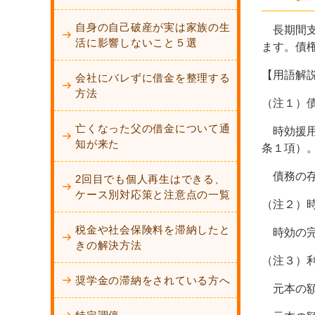
自身の自己破産が実は家族の生
長期間支
活に影響しないこと５選
ます。債
【用語解
会社にバレずに借金を整理する
方法
（注１）
亡くなった父の借金について通
時効援用
知が来た
条１項）
債務の存
2回目でも個人再生はできる、
ケース別対応策と注意点の一覧
（注２）
税金や社会保険料を滞納したと
時効の完
きの解決方法
（注３）
奨学金の滞納をされている方へ
元本の