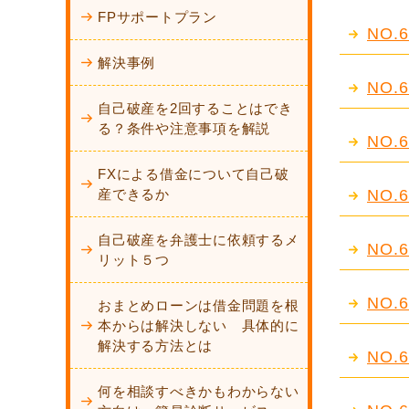
FPサポートプラン
NO
解決事例
NO
自己破産を2回することはでき
る？条件や注意事項を解説
NO
FXによる借金について自己破
産できるか
NO
自己破産を弁護士に依頼するメ
NO
リット５つ
NO
おまとめローンは借金問題を根
本からは解決しない 具体的に
解決する方法とは
NO
何を相談すべきかもわからない