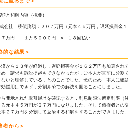
決に至るまで＞
務額と和解内容（概要）
株式会社 残債務額：２０７万円（元本４５万円，遅延損害金
７万円 １万５０００円 × １８回払い
終的な結果＞
済から１３年が経過し，遅延損害金が１６２万円も加算されて
ため，請求も訴訟提起もできなかったが，ご本人が直前に分割
きないと理解している，とのことでした。念のため，本人に確
時効援用はできず，分割弁済での解決を図ることにしました。
ら開示された取引履歴を確認すると，利息制限法所定利率（注
する元本４５万円が２７万円になりました。そして債権者との
元本２７万円を分割して返済する和解をすることができました
当者から＞