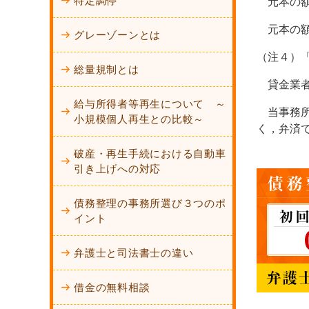
特定調停
元本の額
元本の
グレーゾーンとは
（注４）
総量規制とは
貸金業者
給与所得者等再生について ～
当事務所
小規模個人再生との比較～
く，弁済
破産・再生手続における自動車
引き上げへの対応
債務整理の事務所選び３つのポ
イント
弁護士と司法書士の違い
借金の無料相談