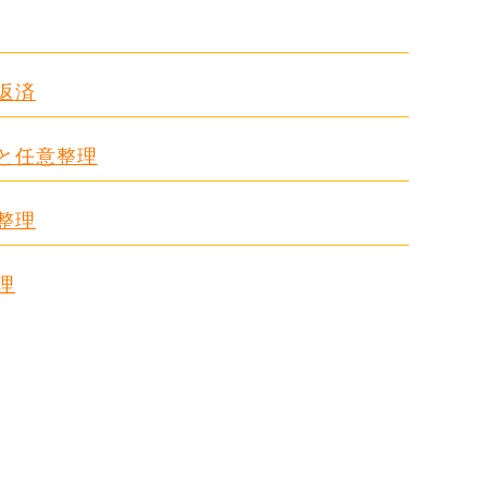
返済
ドと任意整理
整理
理