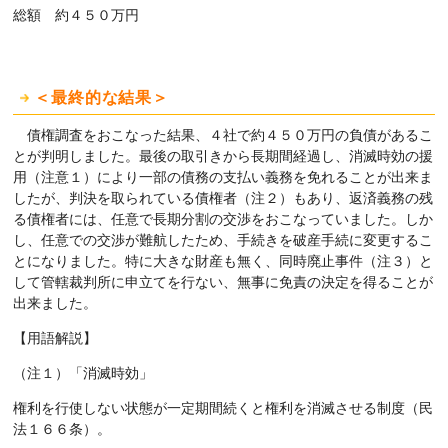
総額 約４５０万円
＜最終的な結果＞
債権調査をおこなった結果、４社で約４５０万円の負債があるこ
とが判明しました。最後の取引きから長期間経過し、消滅時効の援
用（注意１）により一部の債務の支払い義務を免れることが出来ま
したが、判決を取られている債権者（注２）もあり、返済義務の残
る債権者には、任意で長期分割の交渉をおこなっていました。しか
し、任意での交渉が難航したため、手続きを破産手続に変更するこ
とになりました。特に大きな財産も無く、同時廃止事件（注３）と
して管轄裁判所に申立てを行ない、無事に免責の決定を得ることが
出来ました。
【用語解説】
（注１）「消滅時効」
権利を行使しない状態が一定期間続くと権利を消滅させる制度（民
法１６６条）。