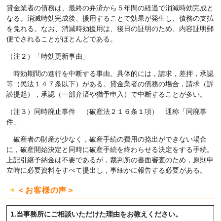
貸金業者の債務は、最終の弁済から５年間の経過で消滅時効完成と
なる。消滅時効完成後、援用することで効果が発生し、債務の支払
を免れる。なお、消滅時効援用は、後日の証明のため、内容証明郵
便でされることがほとんどである。
（注２）「時効更新事由」
時効期間の進行を中断する事由。具体的には，請求，差押，承認
等（民法１４７条以下）がある。貸金業者の債務の場合，請求（訴
訟提起），承認（一部弁済や猶予申入）で中断することが多い。
（注３）同時廃止事件 （破産法２１６条１項） 通称「同廃事
件」
破産者の財産が少なく，破産手続の費用の捻出ができない場合
に，破産開始決定と同時に破産手続を終わらせる決定をする手続。
上記引継予納金は不要であるが，裁判所の書面審査のため，原則申
立時に必要資料をすべて提出し，事細かに報告する必要がある。
＜お客様の声＞
1.当事務所にご相談いただけた理由をお教えください。