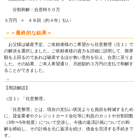
分割和解：合意時５０万
３万円 × ４８回（約４年）払い
＜最終的な結果＞
お父様は破産予定、ご依頼者様のご希望から任意整理（注１）で
の解決を選択しました。ご依頼者様の資力を詳細に説明して、限界
額を上回るのであれば破産するほか無い意向を伝え、合意に至りま
した。その結果、ご本人希望通り、月総額約３万円の支払で和解す
ることができました。
【用語解説】
（注１）「任意整理」
「任意整理」とは、現在の支払い状況よりも負担を軽減するため
に、貸金業者やクレジットカード会社等に利息のカットや分割回数
（3年〜5年程度）について交渉し、今後の返済計画についての和
解を締結し、その計画を元に返済を続け、借金を完済する手続きで
す。