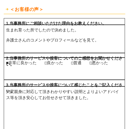
＜お客様の声＞
1.当事務所にご相談いただけた理由をお教えください。
生まれ育った所でしたので決めました。
弁護士さんのコメントやプロフィールなどを見て。
2.当事務所のサービスや接客についてのご感想をお聞かせくださ
■非常に良かった □良かった □普通 □悪かった
い。
3.当事務所のサービスや接客について感じたことをご記入くださ
い。
大変親身に対応して頂きわかりやすい説明とよりよいアドバイ
ス等を頂き安心してお任せさせて頂きました。