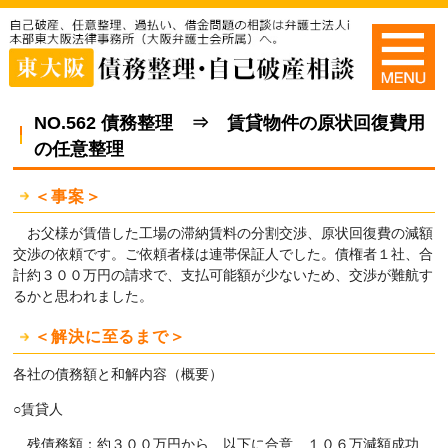
NO.562 債務整理 ⇒ 賃貸物件の原状回復費用
の任意整理
＜事案＞
お父様が賃借した工場の滞納賃料の分割交渉、原状回復費の減額
交渉の依頼です。ご依頼者様は連帯保証人でした。債権者１社、合
計約３００万円の請求で、支払可能額が少ないため、交渉が難航す
るかと思われました。
＜解決に至るまで＞
各社の債務額と和解内容（概要）
○賃貸人
残債務額：約３００万円から 以下に合意 １０６万減額成功