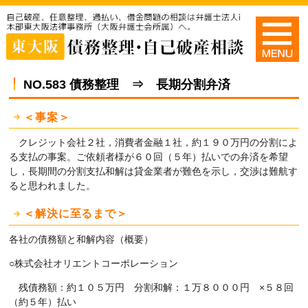
NO.583 債務整理 ⇒ 長期分割弁済
＜事案＞
クレジット会社２社，消費者金融１社，約１９０万円の分割によ
る支払の事案。ご依頼者様が６０回（５年）払いでの弁済を希望
し，長期間の分割支払和解は貸金業者が難色を示し，交渉は難航す
ると思われました。
＜解決に至るまで＞
各社の債務額と和解内容（概要）
○株式会社オリエントコーポレーション
残債務額：約１０５万円 分割和解：１万８０００円 ×５８回
（約５年）払い