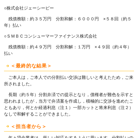
○株式会社ジェーシービー
残債務額：約３５万円 分割和解：６０００円 ×５８回（約５
年）払い
○ＳＭＢＣコンシューマーファイナンス株式会社
残債務額：約４９万円 分割和解：１万円 ×４９回（約４年）
払い
＜最終的な結果＞
ご本人は，ご本人での分割払い交渉は難しいと考えたため，ご来
所されました。
長期（約５年）分割弁済での提示となり，債権者が難色を示すと
思われましたが，当方で弁済案を作成し，積極的に交渉を進めたこ
ともあり，何とか経過利息（注１）一部カットと将来利息（注２）
なしで和解することができました。
＜担当者から＞
年々貸金業者は，厳しい対応をするように思います。分割払いの