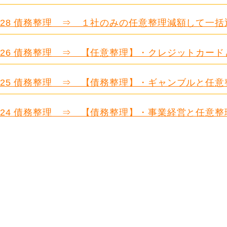
.628 債務整理 ⇒ １社のみの任意整理減額して一括
.626 債務整理 ⇒ 【任意整理】・クレジットカー
.625 債務整理 ⇒ 【債務整理】・ギャンブルと任意
.624 債務整理 ⇒ 【債務整理】・事業経営と任意整