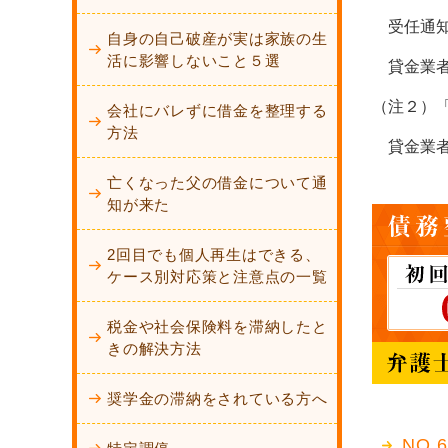
受任通知
自身の自己破産が実は家族の生
活に影響しないこと５選
貸金業者
（注２）
会社にバレずに借金を整理する
方法
貸金業者
亡くなった父の借金について通
知が来た
2回目でも個人再生はできる、
ケース別対応策と注意点の一覧
税金や社会保険料を滞納したと
きの解決方法
奨学金の滞納をされている方へ
NO