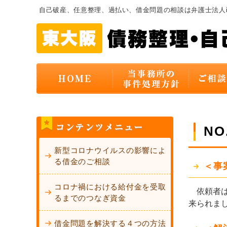
自己破産、任意整理、過払い、借金問題の相談は弁護士法人
N
新型コロナウイルスの影響によ
る借金のご相談
＜事
コロナ禍における給付金を受取
依頼者は
るまでのつなぎ資金
来られま
借金問題を解決する４つの方法