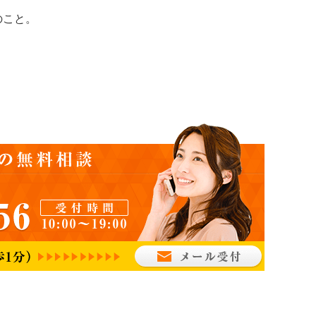
のこと。
。