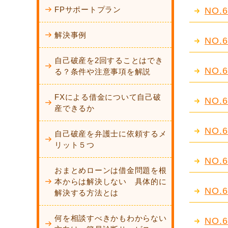
FPサポートプラン
NO
解決事例
NO
自己破産を2回することはでき
NO
る？条件や注意事項を解説
FXによる借金について自己破
NO
産できるか
NO
自己破産を弁護士に依頼するメ
リット５つ
NO
おまとめローンは借金問題を根
本からは解決しない 具体的に
NO
解決する方法とは
何を相談すべきかもわからない
NO