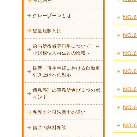
特定調停
グレーゾーンとは
NO
総量規制とは
NO
給与所得者等再生について ～
小規模個人再生との比較～
NO
破産・再生手続における自動車
NO
引き上げへの対応
NO
債務整理の事務所選び３つのポ
イント
NO
弁護士と司法書士の違い
NO
借金の無料相談