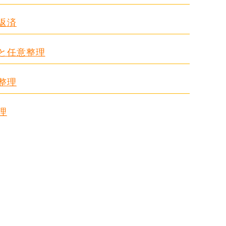
返済
ドと任意整理
整理
理