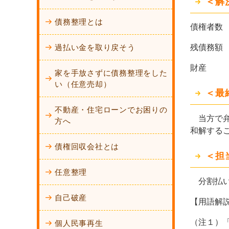
＜解
債務整理とは
債権者
過払い金を取り戻そう
残債務額
財産 
家を手放さずに債務整理をした
い（任意売却）
＜最
不動産・住宅ローンでお困りの
当方で弁
方へ
和解する
債権回収会社とは
＜担
任意整理
分割払い
自己破産
【用語解
（注１）
個人民事再生