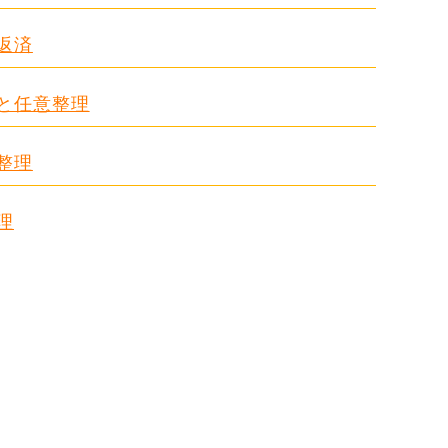
返済
ドと任意整理
整理
理