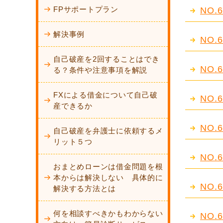
FPサポートプラン
NO
解決事例
NO
自己破産を2回することはでき
NO
る？条件や注意事項を解説
FXによる借金について自己破
NO
産できるか
NO
自己破産を弁護士に依頼するメ
リット５つ
NO
おまとめローンは借金問題を根
本からは解決しない 具体的に
NO
解決する方法とは
何を相談すべきかもわからない
NO