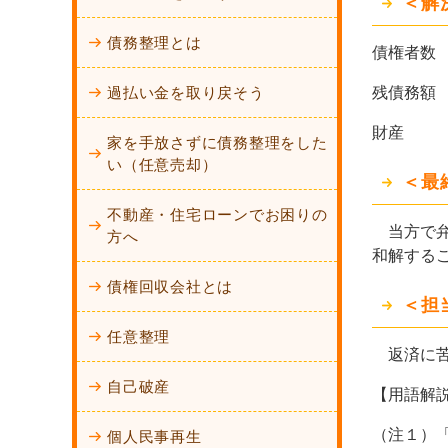
＜解
債務整理とは
債権者
過払い金を取り戻そう
残債務
財産 
家を手放さずに債務整理をした
い（任意売却）
＜最
不動産・住宅ローンでお困りの
当方で弁
方へ
和解する
債権回収会社とは
＜担
任意整理
返済に苦
自己破産
【用語解
（注１）
個人民事再生