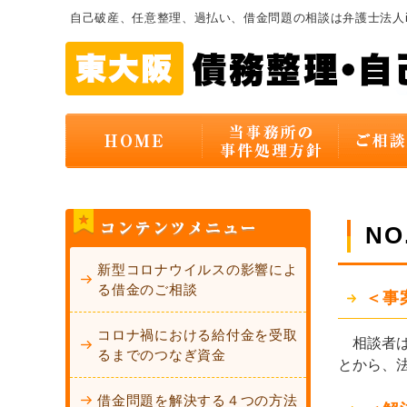
自己破産、任意整理、過払い、借金問題の相談は弁護士法人
N
新型コロナウイルスの影響によ
る借金のご相談
＜事
コロナ禍における給付金を受取
相談者は
るまでのつなぎ資金
とから、
借金問題を解決する４つの方法