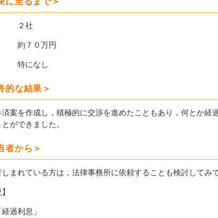
決に至るまで＞
数 ２社
額 約７０万円
特になし
終的な結果＞
済案を作成し，積極的に交渉を進めたこともあり，何とか経過
ことができました。
当者から＞
しまれている方は，法律事務所に依頼することも検討してみ
説】
「経過利息」