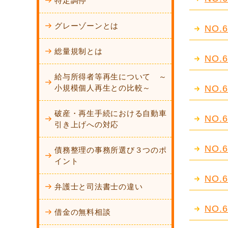
特定調停
グレーゾーンとは
NO
総量規制とは
NO
給与所得者等再生について ～
小規模個人再生との比較～
NO
破産・再生手続における自動車
NO
引き上げへの対応
NO
債務整理の事務所選び３つのポ
イント
NO
弁護士と司法書士の違い
NO
借金の無料相談