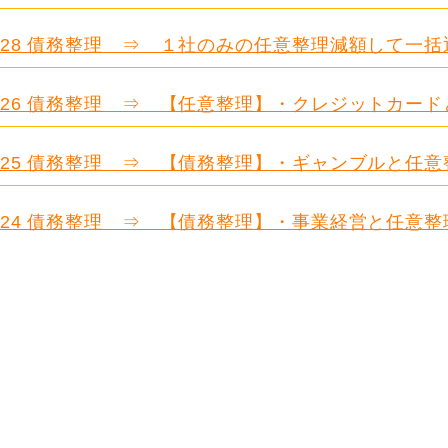
.628 債務整理 ⇒ １社のみの任意整理減額して一括
.626 債務整理 ⇒ 【任意整理】・クレジットカー
.625 債務整理 ⇒ 【債務整理】・ギャンブルと任意
.624 債務整理 ⇒ 【債務整理】・事業経営と任意整