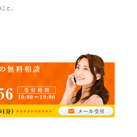
のこと。
。