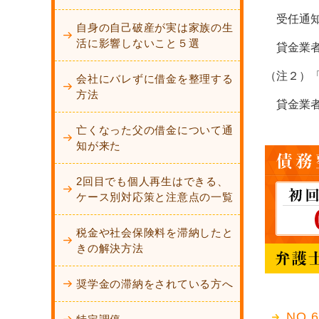
受任通知
自身の自己破産が実は家族の生
活に影響しないこと５選
貸金業者
（注２）
会社にバレずに借金を整理する
方法
貸金業者
亡くなった父の借金について通
知が来た
2回目でも個人再生はできる、
ケース別対応策と注意点の一覧
税金や社会保険料を滞納したと
きの解決方法
奨学金の滞納をされている方へ
NO