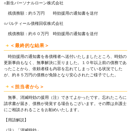
○新生パーソナルローン株式会社
残債務額：約５万円 時効援用の通知書を送付
○パルティール債権回収株式会社
残債務額：約６０万円 時効援用の通知書を送付
＜最終的な結果＞
時効援用の通知書を各債権者へ送付いたしましたところ、時効の
更新事由もなく、無事解決に至りました。１０年以上前の債務であ
ったことから、依頼者様も内容を忘れてしまっている状況でした
が、約８５万円の債務が免除となり安心されたご様子でした。
＜担当者から＞
無事、消滅時効の援用（注）できてよかったです。忘れたころに
請求書が届き、債務が発覚する場合もございます。その際は弁護士
にご相談されることをお勧めいたします。
【用語解説】
（注）「消滅時効」