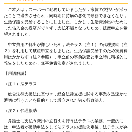
ご本人は，スーパーに勤務していましたが，家賃の支払いが滞っ
たことで退去させられ，同時期に持病の悪化で勤務できなくなり，
生活保護を受給することにしました。しかし，生活費捻出のために
した借入金の返済ができず，支払不能となったため，破産申立を希
望されました。
申立費用の捻出が難しいため，法テラス（注１）の代理援助（注
２）を利用して破産申立をしました。生活保護受給中のため実質費
用はかからず（注２参照），申立前の事前調査と申立時に積極的に
報告をしたためか，無事免責決定がされました。
【用語解説】
（注１）法テラス
総合法律支援法に基づき，総合法律支援に関する事業を迅速かつ
適切に行うことを目的として設立された独立行政法人。
（注２）代理援助
弁護士に支払う費用の立替えを行う法テラスの業務。一般的に
は，申込者が援助申込をして法テラスの援助決定後，法テラスが弁