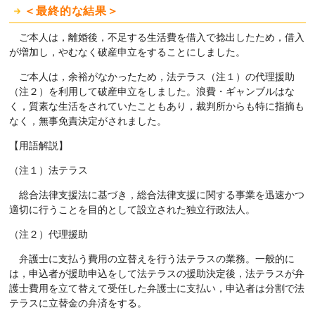
＜最終的な結果＞
ご本人は，離婚後，不足する生活費を借入で捻出したため，借入
が増加し，やむなく破産申立をすることにしました。
ご本人は，余裕がなかったため，法テラス（注１）の代理援助
（注２）を利用して破産申立をしました。浪費・ギャンブルはな
く，質素な生活をされていたこともあり，裁判所からも特に指摘も
なく，無事免責決定がされました。
【用語解説】
（注１）法テラス
総合法律支援法に基づき，総合法律支援に関する事業を迅速かつ
適切に行うことを目的として設立された独立行政法人。
（注２）代理援助
弁護士に支払う費用の立替えを行う法テラスの業務。一般的に
は，申込者が援助申込をして法テラスの援助決定後，法テラスが弁
護士費用を立て替えて受任した弁護士に支払い，申込者は分割で法
テラスに立替金の弁済をする。