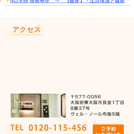
NO.659 債務整理 ⇒ 【破産】・生活保護と破産
アクセス