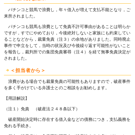
パチンコと競馬で浪費し，年々借入が増えて支払不能となり，ご
来所されました。
パチンコも競馬も浪費として免責不許可事由があることは明らか
ですが，すでにやめており，今後絶対しないと家族にも約束してい
ることなどから，裁量免責（注３）の余地がありました。同時廃止
事件で申立をして，当時の状況及び今後繰り返す可能性がないこと
を報告し，裁判所での集団免責審尋（注４）を経て無事免責決定が
されました。
＜担当者から＞
浪費がある場合でも裁量免責の可能性もありますので，破産事件
を多く手がけている弁護士とのご相談をお勧めします。
【用語解説】
（注１）免責 （破産法２４８条以下）
破産開始決定時に存在する借入金などの債務につき，支払義務を
免れる手続き。