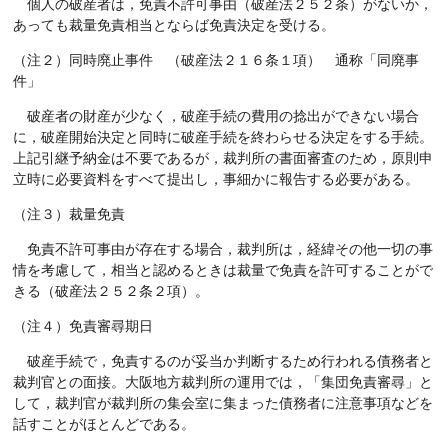
個人の破産者は，免責不許可事由（破産法２５２条）がないか，
あっても裁量免責相当とならば免責決定を受ける。
（注２）同時廃止事件 （破産法２１６条１項） 通称「同廃事
件」
破産者の財産が少なく，破産手続の費用の捻出ができない場合
に，破産開始決定と同時に破産手続を終わらせる決定をする手続。
上記引継予納金は不要であるが，裁判所の書面審査のため，原則申
立時に必要資料をすべて提出し，事細かに報告する必要がある。
（注３）裁量免責
免責不許可事由が存在する場合，裁判所は，経緯その他一切の事
情を考慮して，相当と認めるときは裁量で免責を許可することがで
きる（破産法２５２条２項）。
（注４）免責審尋期日
破産手続で，免責するのが妥当か判断するため行われる債務者と
裁判官との面接。大阪地方裁判所の運用では，「集団免責審尋」と
して，裁判官が裁判所の集会室に集まった債務者に注意事項などを
話すことがほとんどである。