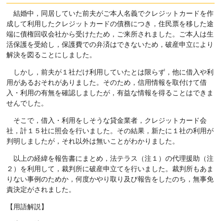
結婚中，同居していた前夫がご本人名義でクレジットカードを作
成して利用したクレジットカードの債務につき，住民票を移した途
端に債権回収会社から受けたため，ご来所されました。ご本人は生
活保護を受給し，保護費での弁済はできないため，破産申立により
解決を図ることにしました。
しかし，前夫が１社だけ利用していたとは限らず，他に借入や利
用があるおそれがありました。そのため，信用情報を取付けて借
入・利用の有無を確認しましたが，有益な情報を得ることはできま
せんでした。
そこで，借入・利用をしそうな貸金業者，クレジットカード会
社，計１５社に照会を行いました。その結果，新たに１社の利用が
判明しましたが，それ以外は無いことがわかりました。
以上の経緯を報告書にまとめ，法テラス（注１）の代理援助（注
２）を利用して，裁判所に破産申立てを行いました。裁判所もあま
りない事例のためか，何度かやり取り及び報告をしたのち，無事免
責決定がされました。
【用語解説】