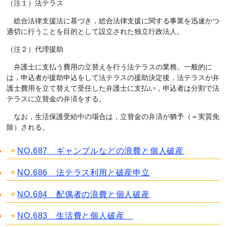
（注１）法テラス
総合法律支援法に基づき，総合法律支援に関する事業を迅速かつ
適切に行うことを目的として設立された独立行政法人。
（注２）代理援助
弁護士に支払う費用の立替えを行う法テラスの業務。一般的に
は，申込者が援助申込をして法テラスの援助決定後，法テラスが弁
護士費用を立て替えて受任した弁護士に支払い，申込者は分割で法
テラスに立替金の弁済をする。
なお，生活保護受給中の場合は，立替金の弁済が猶予（＝実質免
除）される。
NO.687 ギャンブルなどの浪費と個人破産
NO.686 法テラス利用と破産申立
NO.684 配偶者の浪費と個人破産
NO.683 生活費と個人破産