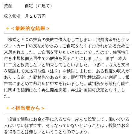
資産 自宅（戸建て）
収入状況 月２６万円
＜最終的な結果＞
株式とＦＸの投資の失敗で借入をしてしまい，消費者金融とクレ
ジットカードの支払がかさみ，ご自宅をなくすおそれがあるためご
来所されました。ご自宅を守りたいとのことでしたので，住宅特則
付き小規模個人再生での解決を図ることにしました。 まず，本人
に二度と投資しないと約束してもらいました。つぎに，収入と支出
を確認して支払可能性（注２）を検討しました。ある程度の収入が
あり，安定した勤務先であるため，履行可能性は高いと判断し，報
告書にまとめて裁判所に申立を行いました。裁判所から履行可能性
に関する指摘はなく再生開始決定，再生計画認可決定となりまし
た。
＜担当者から＞
投資で簡単にお金が手に入るなら，みんな投資して，働いている
人はいないはずです。そうなっていないということは，投資でお金
を得ることは難しいということなのでしょう。