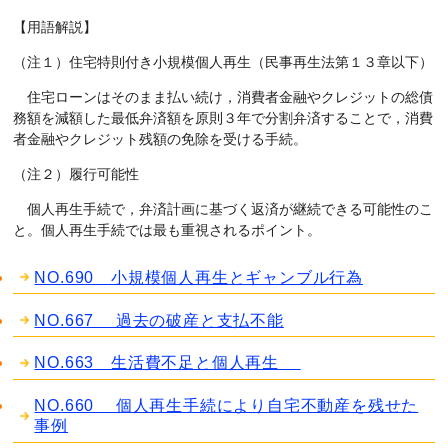
【用語解説】
（注１）住宅特則付き小規模個人再生（民事再生法第１３章以下）
住宅ローンはそのまま払い続け，消費者金融やクレジットの総債
務額を減額した最低弁済額を原則３年で分割弁済することで，消費
者金融やクレジット残額の免除を受ける手続。
（注２）履行可能性
個人再生手続で，弁済計画に基づく返済が継続できる可能性のこ
と。個人再生手続では最も重視されるポイント。
NO.690 小規模個人再生とギャンブル行為
NO.667 過去の破産と支払不能
NO.663 生活費不足と個人再生
NO.660 個人再生手続により自宅不動産を残せた
事例