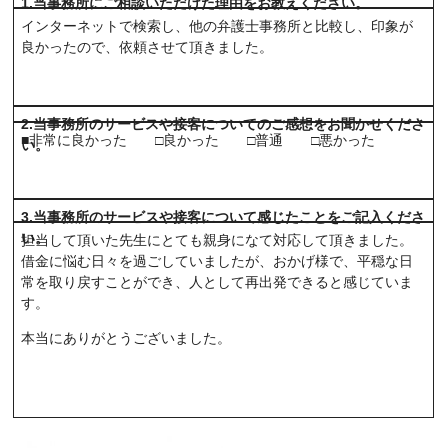
1.当事務所にご相談いただけた理由をお教えください。
インターネットで検索し、他の弁護士事務所と比較し、印象が
良かったので、依頼させて頂きました。
2.当事務所のサービスや接客についてのご感想をお聞かせくださ
■非常に良かった □良かった □普通 □悪かった
い。
3.当事務所のサービスや接客について感じたことをご記入くださ
い。
担当して頂いた先生にとても親身になて対応して頂きました。
借金に悩む日々を過ごしていましたが、おかげ様で、平穏な日
常を取り戻すことができ、人として再出発できると感じていま
す。
本当にありがとうございました。