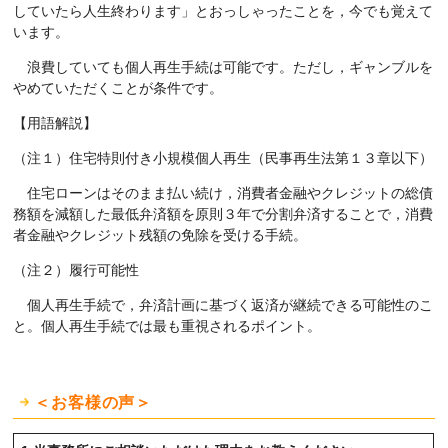
していたら人生終わります」とおっしゃったことを，今でも覚えて
います。
浪費していても個人再生手続は可能です。ただし，ギャンブルを
やめていただくことが条件です。
【用語解説】
（注１）住宅特則付き小規模個人再生（民事再生法第１３章以下）
住宅ローンはそのまま払い続け，消費者金融やクレジットの総債
務額を減額した最低弁済額を原則３年で分割弁済することで，消費
者金融やクレジット残額の免除を受ける手続。
（注２）履行可能性
個人再生手続で，弁済計画に基づく返済が継続できる可能性のこ
と。個人再生手続では最も重視されるポイント。
＜お客様の声＞