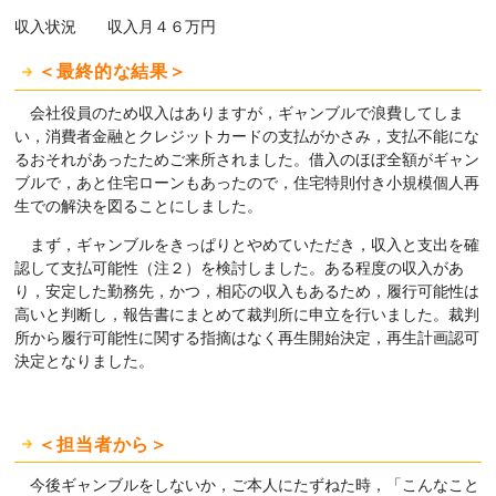
収入状況 収入月４６万円
＜最終的な結果＞
会社役員のため収入はありますが，ギャンブルで浪費してしま
い，消費者金融とクレジットカードの支払がかさみ，支払不能にな
るおそれがあったためご来所されました。借入のほぼ全額がギャン
ブルで，あと住宅ローンもあったので，住宅特則付き小規模個人再
生での解決を図ることにしました。
まず，ギャンブルをきっぱりとやめていただき，収入と支出を確
認して支払可能性（注２）を検討しました。ある程度の収入があ
り，安定した勤務先，かつ，相応の収入もあるため，履行可能性は
高いと判断し，報告書にまとめて裁判所に申立を行いました。裁判
所から履行可能性に関する指摘はなく再生開始決定，再生計画認可
決定となりました。
＜担当者から＞
今後ギャンブルをしないか，ご本人にたずねた時，「こんなこと